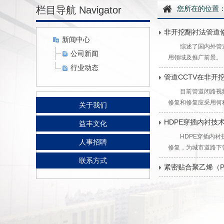
栏目导航 Navigator
您所在的位置
非开挖翻衬法管道
新闻中心
综述了国内外管
公司新闻
用领域及推广前景。
行业动态
管道CCTV在非开
目前管道闭路视
修复和修复应采用何
关于我们
HDPE穿插内衬技
益丰文化
HDPE穿插内
人事招聘
修复，为城市道路下
联系方式
紧密贴合聚乙烯（