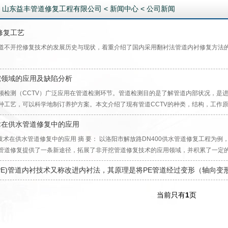
：
山东益丰管道修复工程有限公司
<
新闻中心
<
公司新闻
修复工艺
道不开挖修复技术的发展历史与现状，着重介绍了国内采用翻衬法管道内衬修复方法
挖领域的应用及缺陷分析
频检测（CCTV）广泛应用在管道检测环节。管道检测目的是了解管道内部状况，是
种工艺，可以科学地制订养护方案。本文介绍了现有管道CCTV的种类，结构，工作
术在供水管道修复中的应用
衬技术在供水管道修复中的应用 摘 要： 以洛阳市解放路DN400供水管道修复工程为
管道修复提供了一条新途径，拓展了非开挖管道修复技术的应用领域，并积累了一定
PE)管道内衬技术又称改进内衬法，其原理是将PE管道经过变形（轴向
当前只有
1
页